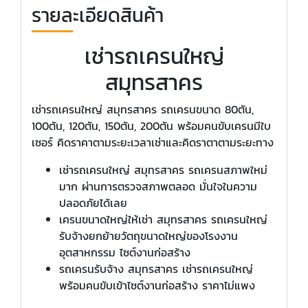
รายละเอียดสินค้า
เช่ารถเครนใหญ่
สมุทรสาคร
เช่ารถเครนใหญ่ สมุทรสาคร รถเครนขนาด 80ตัน,
100ตัน, 120ตัน, 150ตัน, 200ตัน พร้อมคนขับเครนมีใบ
เซอร์ คิดราคาตามระยะเวลาเช่าและคิดราตาตามระยะทาง
เช่ารถเครนใหญ่ สมุทรสาคร รถเครนสภาพใหม่
มาก ผ่านการตรวจสภาพตลอด มั่นใจในความ
ปลอดภัยได้เลย
เครนขนาดใหญ่ให้เช่า สมุทรสาคร รถเครนใหญ่
รับจ้างยกย้ายวัตถุขนาดใหญ่ของโรงงาน
อุตสาหกรรม ไซต์งานก่อสร้าง
รถเครนรับจ้าง สมุทรสาคร เช่ารถเครนใหญ่
พร้อมคนขับเข้าไซต์งานก่อสร้าง ราคาไม่แพง