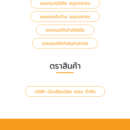
รถเครน120ตัน สมุทรสาคร
รถเครนรับจ้าง สมุทรสาคร
รถเครนให้เช่า200ตัน
รถเครนให้เช่าสมุทรสาคร
ตราสินค้า
บริษัท น้องอ้อมน้อย เครน จำกัด