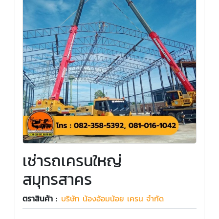
เช่ารถเครนใหญ่
สมุทรสาคร
ตราสินค้า :
บริษัท น้องอ้อมน้อย เครน จำกัด